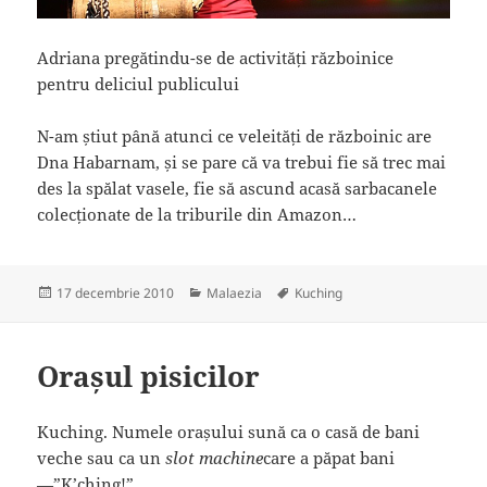
Adriana pregătindu-se de activități războinice
pentru deliciul publicului
N-am știut până atunci ce veleități de războinic are
Dna Habarnam, și se pare că va trebui fie să trec mai
des la spălat vasele, fie să ascund acasă sarbacanele
colecționate de la triburile din Amazon…
Publicat
17 decembrie 2010
Categorii
Malaezia
Etichete
Kuching
pe
Orașul pisicilor
Kuching. Numele orașului sună ca o casă de bani
veche sau ca un
slot machine
care a păpat bani
—”K’ching!”.