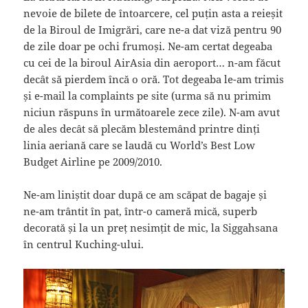
nevoie de bilete de întoarcere, cel puțin asta a reieșit
de la Biroul de Imigrări, care ne-a dat viză pentru 90
de zile doar pe ochi frumoși. Ne-am certat degeaba
cu cei de la biroul AirAsia din aeroport… n-am făcut
decât să pierdem încă o oră. Tot degeaba le-am trimis
și e-mail la complaints pe site (urma să nu primim
niciun răspuns în următoarele zece zile). N-am avut
de ales decât să plecăm blestemând printre dinți
linia aeriană care se laudă cu World’s Best Low
Budget Airline pe 2009/2010.
Ne-am liniștit doar după ce am scăpat de bagaje și
ne-am trântit în pat, într-o cameră mică, superb
decorată și la un preț nesimțit de mic, la Siggahsana
în centrul Kuching-ului.