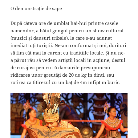
O demonstrație de sape
După câteva ore de umblat hai-hui printre casele
oamenilor, a bătut gongul pentru un show cultural
(muzici și dansuri tribale), la care s-au adunat
imediat toți turiștii. Ne-am conformat și noi, doritori
să fim cât mai la curent cu tradițiile locale. Și nu ne-
a părut rău să vedem artiștii locali în acțiune, destul
de curajoși pentru că dansurile presupuneau
ridicarea unor greutăți de 20 de kg în dinți, sau
rotirea ca titirezul cu un băț de 4m înfipt în buric.