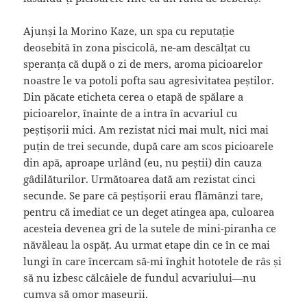
Ajunși la Morino Kaze, un spa cu reputație
deosebită în zona piscicolă, ne-am descălțat cu
speranța că după o zi de mers, aroma picioarelor
noastre le va potoli pofta sau agresivitatea peștilor.
Din păcate eticheta cerea o etapă de spălare a
picioarelor, înainte de a intra în acvariul cu
peștișorii mici. Am rezistat nici mai mult, nici mai
puțin de trei secunde, după care am scos picioarele
din apă, aproape urlând (eu, nu peștii) din cauza
gâdilăturilor. Următoarea dată am rezistat cinci
secunde. Se pare că peștișorii erau flămânzi tare,
pentru că imediat ce un deget atingea apa, culoarea
acesteia devenea gri de la sutele de mini-piranha ce
năvăleau la ospăț. Au urmat etape din ce în ce mai
lungi în care încercam să-mi înghit hototele de râs și
să nu izbesc călcâiele de fundul acvariului—nu
cumva să omor maseurii.