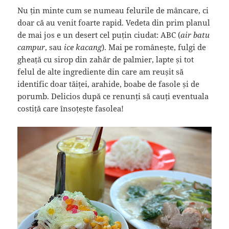
Nu țin minte cum se numeau felurile de mâncare, ci
doar că au venit foarte rapid. Vedeta din prim planul
de mai jos e un desert cel puțin ciudat: ABC (
air batu
campur
, sau
ice kacang
). Mai pe românește, fulgi de
gheață cu sirop din zahăr de palmier, lapte și tot
felul de alte ingrediente din care am reușit să
identific doar tăiței, arahide, boabe de fasole și de
porumb. Delicios după ce renunți să cauți eventuala
costiță care însoțește fasolea!