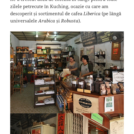
zilele petrecute în Kuching, ocazie cu care am
descoperit și sortimentul de cafea
Liberica
(pe lângă
universalele
Arabica
și
Robusta
).