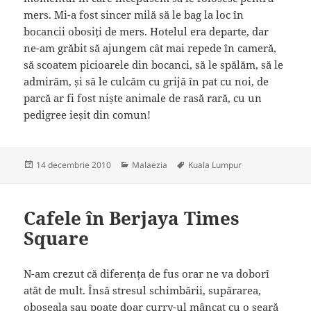
mers. Mi-a fost sincer milă să le bag la loc în
bocancii obosiți de mers. Hotelul era departe, dar
ne-am grăbit să ajungem cât mai repede în cameră,
să scoatem picioarele din bocanci, să le spălăm, să le
admirăm, și să le culcăm cu grijă în pat cu noi, de
parcă ar fi fost niște animale de rasă rară, cu un
pedigree ieșit din comun!
Publicat
14 decembrie 2010
Categorii
Malaezia
Etichete
Kuala Lumpur
pe
Cafele în Berjaya Times
Square
N-am crezut că diferența de fus orar ne va doborî
atât de mult. Însă stresul schimbării, supărarea,
oboseala sau poate doar curry-ul mâncat cu o seară