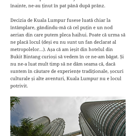
înainte, ne-au ținut în pat până după prânz.
Decizia de Kuala Lumpur fusese luată chiar la
întâmplare, gândindu-mă că cel puțin e un nod
aerian din care putem pleca haihui. Poate că urma să
ne placă locul (deși eu nu sunt un fan declarat al
metropolelor…). Așa că am ieșit din hotelul din
Bukit Bintang curioși să vedem în ce ne-am băgat. Și
nu ne-a luat mult timp să ne dăm seama că, dacă
suntem în căutare de experiențe tradiționale, șocuri
culturale și alte aventuri, Kuala Lumpur nu e locul
potrivit.