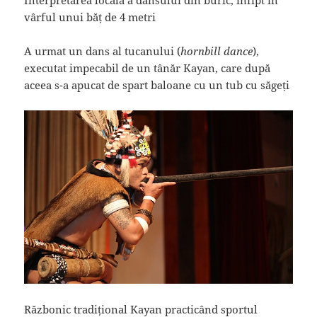
Interpretarea locală a dansului din buric, înfipt în
vârful unui băț de 4 metri
A urmat un dans al tucanului (
hornbill dance
),
executat impecabil de un tânăr Kayan, care după
aceea s-a apucat de spart baloane cu un tub cu săgeți
Războnic tradițional Kayan practicând sportul