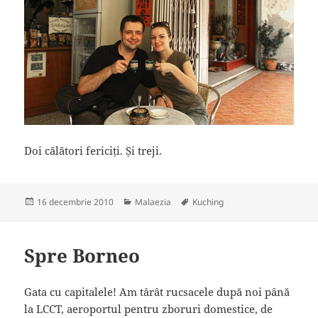
Doi călători fericiți. Și treji.
Publicat
16 decembrie 2010
Categorii
Malaezia
Etichete
Kuching
pe
Spre Borneo
Gata cu capitalele! Am târât rucsacele după noi până
la LCCT, aeroportul pentru zboruri domestice, de