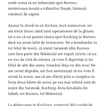
unde urma să ne îmbarcăm spre Borneo,
misterioasa insulă a triburilor Dayak, faimoșii
vânători de capete.
Ajunși la check-in-ul AirAsia, încă somnoroși, ne-
am trezit brusc când tanti operatoarea de la ghișeu
ne-a zis că nu putem zbura spre Kuching în Borneo
dacă nu avem bilet de întoarcere. Ne-a bombardat cu
tot felul de teorii, că statul Sarawak (din Borneo,
care face parte din Malaezia) are reguli stricte, că nu
ne vor da viză de intrare, că vom fi deportați și tot
felul de alte din-astea. Istanbul déja-vu din nou! Ne-
am certat degeaba, am fost amenințați că nu vom fi
urcați în avion, așa că am sfârșit prin a cumpăra cu
forța două bilete de avion pe cea mai ieftină rută de
ieșire din Sarawak, Kuching–Kota Kinabalu (în
Sabah, tot Borneo, tot Malaezia).
La debarcarea în Kuching, surpriză! Nici vorbă de