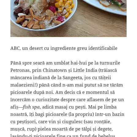
ABC, un desert cu ingrediente greu identificabile
Până spre seară am umblat hai-hui pe la turnurile
Petronas, prin Chinatown și Little India (trăiască
mâncarea indiană de la Sangeeta, jos cu tăițeii
malaezieni!) până când n-am mai putut să ne târâm
picioarele după noi. Am decis că e momentul să
încercăm o curiozitate despre care aflasem de pe un
afiș—
fish spa
, adică masaj cu pești. Mai pe limba
noastră, îți bagi picioarele (la propriu) într-un bazin
cu peștișori, care vin și ciugulesc (sau ronțăie,
mușcă, rup) pielea moartă de pe tălpi și degete,
lasându-ți picioarele fine ca un fund de bebeluș.