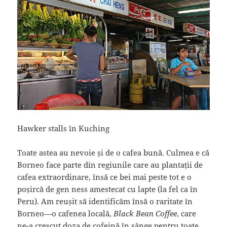
Hawker stalls în Kuching
Toate astea au nevoie și de o cafea bună. Culmea e că
Borneo face parte din regiunile care au plantații de
cafea extraordinare, însă ce bei mai peste tot e o
poșircă de gen ness amestecat cu lapte (la fel ca în
Peru). Am reușit să identificăm însă o raritate în
Borneo—o cafenea locală,
Black Bean Coffee
, care
ne-a crescut doza de cofeină în sânge pentru toate