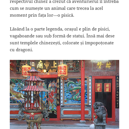
respectivul chinez a crezut că aventurierul îl întreba
cum se numește un animal care trecea la acel
moment prin fața lor—o pisică.
Lăsând la o parte legenda, orașul e plin de pisici,
vagaboande sau sub formă de statui. Însă mai dese
sunt templele chinezești, colorate și împopoțonate
cu dragoni.