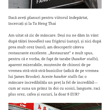
Dacă aveți planuri pentru viitorul îndepărtat,
încercați și la Ta Heng Thai
Am uitat să zic de mâncare. Deși nu ne dăm în vânt
după tăiței (
noodles
) sau frigărui (
satay
), și nici după
prea mult orez (
nasi
), am descoperit câteva
restaurante excelente. „Restaurant” e mult spus,
pentru că e vorba, de fapt de tarabe (
hawker stalls
),
aparent mizerabile, moștenite de chinezi de pe
vremea stră-stră-stră-bunicilor (adică de pe vremea
lui James Brooke). Aceste
hawker stalls
fac o
mâncare incredibilăla un preț la fel de incredibil—
cum ar suna un prânz în doi cu scoici, languste, raci
plus orez, cafea și sucuri, la doar 8 EUR?