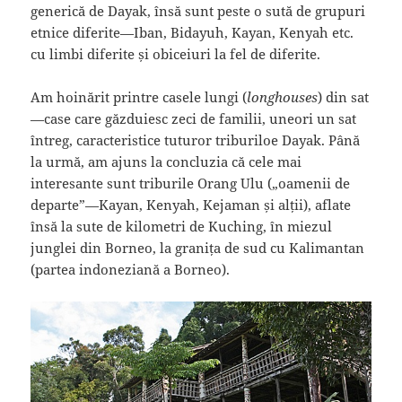
generică de Dayak, însă sunt peste o sută de grupuri
etnice diferite—Iban, Bidayuh, Kayan, Kenyah etc.
cu limbi diferite și obiceiuri la fel de diferite.
Am hoinărit printre casele lungi (
longhouses
) din sat
—case care găzduiesc zeci de familii, uneori un sat
întreg, caracteristice tuturor triburiloe Dayak. Până
la urmă, am ajuns la concluzia că cele mai
interesante sunt triburile Orang Ulu („oamenii de
departe”—Kayan, Kenyah, Kejaman și alții), aflate
însă la sute de kilometri de Kuching, în miezul
junglei din Borneo, la granița de sud cu Kalimantan
(partea indoneziană a Borneo).