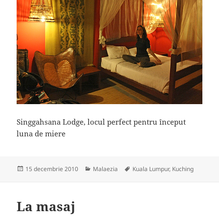
Singgahsana Lodge, locul perfect pentru început
luna de miere
Publicat
15 decembrie 2010
Categorii
Malaezia
Etichete
Kuala Lumpur
,
Kuching
pe
La masaj