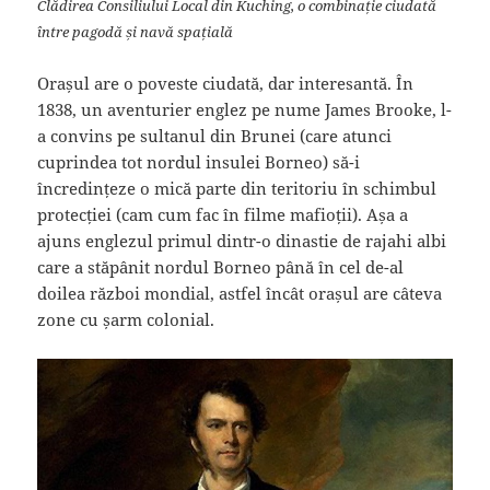
Clădirea Consiliului Local din Kuching, o combinație ciudată
între pagodă și navă spațială
Orașul are o poveste ciudată, dar interesantă. În
1838, un aventurier englez pe nume James Brooke, l-
a convins pe sultanul din Brunei (care atunci
cuprindea tot nordul insulei Borneo) să-i
încredințeze o mică parte din teritoriu în schimbul
protecției (cam cum fac în filme mafioții). Așa a
ajuns englezul primul dintr-o dinastie de rajahi albi
care a stăpânit nordul Borneo până în cel de-al
doilea război mondial, astfel încât orașul are câteva
zone cu șarm colonial.