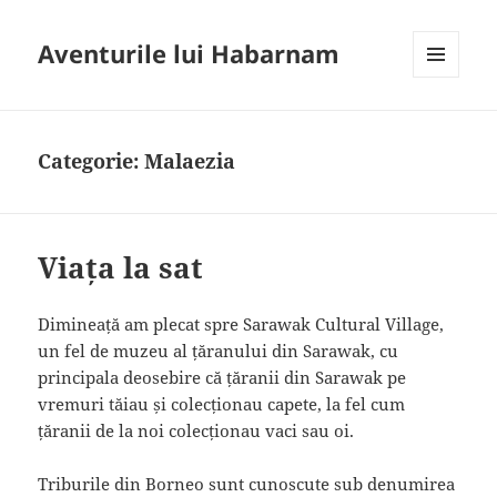
Aventurile lui Habarnam
MENIU
ȘI
WIDGET-
URI
Categorie:
Malaezia
Viața la sat
Dimineață am plecat spre Sarawak Cultural Village,
un fel de muzeu al țăranului din Sarawak, cu
principala deosebire că țăranii din Sarawak pe
vremuri tăiau și colecționau capete, la fel cum
țăranii de la noi colecționau vaci sau oi.
Triburile din Borneo sunt cunoscute sub denumirea